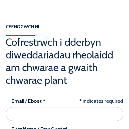
CEFNOGWCH NI
Cofrestrwch i dderbyn
diweddariadau rheolaidd
am chwarae a gwaith
chwarae plant
Email / Ebost
*
*
indicates required
First Name / Enw Cyntaf