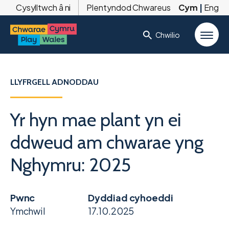
Cysylltwch â ni
Plentyndod Chwareus
Cym
|
Eng
Chwilio
LLYFRGELL ADNODDAU
Yr hyn mae plant yn ei
ddweud am chwarae yng
Nghymru: 2025
Pwnc
Dyddiad cyhoeddi
Ymchwil
17.10.2025