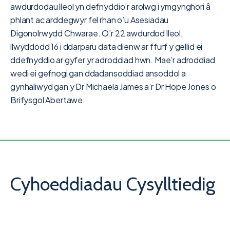
awdurdodau lleol yn defnyddio’r arolwg i ymgynghori â
phlant ac arddegwyr fel rhan o’u Asesiadau
Digonolrwydd Chwarae. O’r 22 awdurdod lleol,
llwyddodd 16 i ddarparu data dienw ar ffurf y gellid ei
ddefnyddio ar gyfer yr adroddiad hwn. Mae’r adroddiad
wedi ei gefnogi gan ddadansoddiad ansoddol a
gynhaliwyd gan y Dr Michaela James a’r Dr Hope Jones o
Brifysgol Abertawe.
Cyhoeddiadau Cysylltiedig