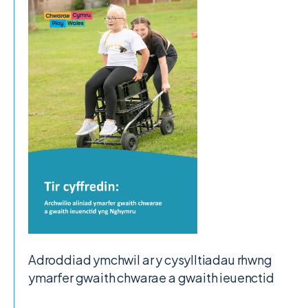
Adroddiad ymchwil ar y cysylltiadau rhwng
ymarfer gwaith chwarae a gwaith ieuenctid