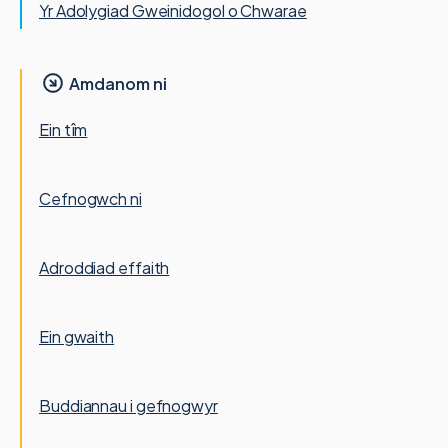
Yr Adolygiad Gweinidogol o Chwarae
Amdanom ni
Ein tîm
Cefnogwch ni
Adroddiad effaith
Ein gwaith
Buddiannau i gefnogwyr