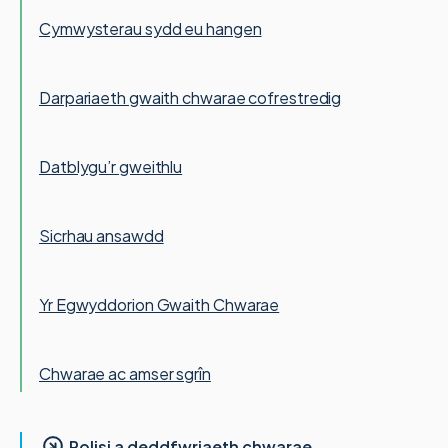
Cymwysterau sydd eu hangen
Darpariaeth gwaith chwarae cofrestredig
Datblygu’r gweithlu
Sicrhau ansawdd
Yr Egwyddorion Gwaith Chwarae
Chwarae ac amser sgrîn
Polisi a deddfwriaeth chwarae