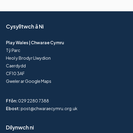
Cysylltwch â Ni
Play Wales | Chwarae Cymru
Tŷ Parc
Heol y Brodyr Llwydion
Caerdydd
CF10 3AF
Gweler ar Google Maps
Ffôn:
029 2280 7388
Ebost:
post@chwaraecymru.org.uk
Dilynwch ni