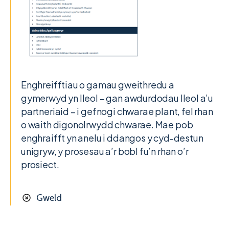
Enghreifftiau o gamau gweithredu a
gymerwyd yn lleol – gan awdurdodau lleol a’u
partneriaid – i gefnogi chwarae plant, fel rhan
o waith digonolrwydd chwarae. Mae pob
enghraifft yn anelu i ddangos y cyd-destun
unigryw, y prosesau a’r bobl fu’n rhan o’r
prosiect.
Gweld