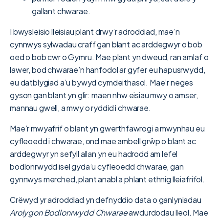
gallant chwarae.
I bwysleisio lleisiau plant drwy’r adroddiad, mae’n
cynnwys sylwadau craff gan blant ac arddegwyr o bob
oed o bob cwr o Gymru. Mae plant yn dweud, ran amlaf o
lawer, bod chwarae’n hanfodol ar gyfer eu hapusrwydd,
eu datblygiad a’u bywyd cymdeithasol. Mae’r neges
gyson gan blant yn glir: maen nhw eisiau mwy o amser,
mannau gwell, a mwy o ryddid i chwarae.
Mae’r mwyafrif o blant yn gwerthfawrogi a mwynhau eu
cyfleoedd i chwarae, ond mae ambell grŵp o blant ac
arddegwyr yn sefyll allan yn eu hadrodd am lefel
bodlonrwydd isel gyda’u cyfleoedd chwarae, gan
gynnwys merched, plant anabl a phlant ethnig lleiafrifol.
Crëwyd yr adroddiad yn defnyddio data o ganlyniadau
Arolygon Bodlonrwydd Chwarae
awdurdodau lleol. Mae