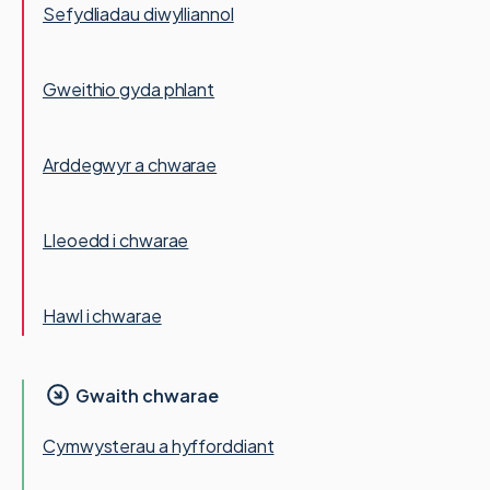
Sefydliadau diwylliannol
Gweithio gyda phlant
Arddegwyr a chwarae
Lleoedd i chwarae
Hawl i chwarae
Gwaith chwarae
Cymwysterau a hyfforddiant