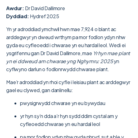
Awdur:
Dr David Dallimore
Dyddiad:
Hydref 2025
Yn yr adroddiad ymchwil hwn mae 7,924 o blant ac
arddegwyr yn dweud wrthym pa mor fodlon ydyn nhw
gyda eu cyfleoedd i chwarae yn eu hardal leol. Wedi ei
ysgrifennu gan Dr David Dallimore, mae
Yr hyn mae plant
yn ei ddweud am chwarae yng Nghymru: 2025
yn
cyflwyno darlun o fodlonrwydd chwarae plant.
Mae’r adroddiad yn rhoi cyfle i leisiau plant ac arddegwyr
gael eu clywed, gan danlinellu:
pwysigrwydd chwarae yn eu bywydau
yr hyn sy’n dda a’r hyn sydd ddim cystal am y
cyfleoedd chwarae yn eu hardal leol
pa mor fodlon ydyn nhw gyda phryd, sut a ble y