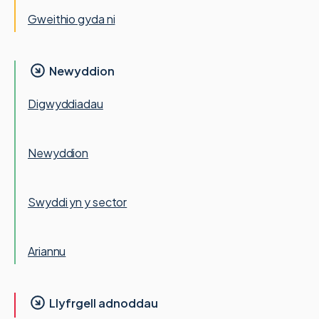
Gweithio gyda ni
Newyddion
Digwyddiadau
Newyddion
Swyddi yn y sector
Ariannu
Llyfrgell adnoddau