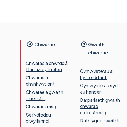
Chwarae
Gwaith
chwarae
Chwarae a chwrdd â
ffrindiau y tu allan
Cymwysterau a
hyfforddiant
Chwarae a
chynhwysiant
Cymwysterau sydd
eu hangen
Chwarae a gwaith
ieuenctid
Darpariaeth gwaith
chwarae
Chwarae a risg
cofrestredig
Sefydliadau
Datblygu’r gweithlu
diwylliannol