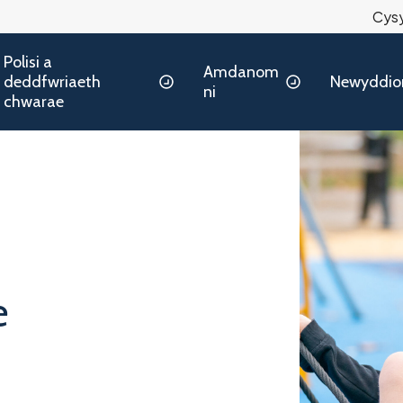
Cysy
Polisi a
Amdanom
deddfwriaeth
Newyddio
ni
chwarae
e