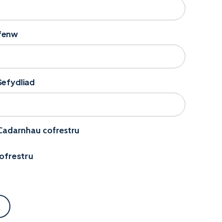
yfenw
Sefydliad
 Cadarnhau cofrestru
Cofrestru