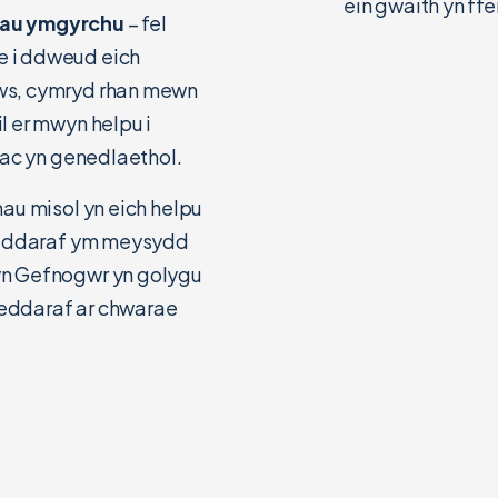
ein gwaith yn ffe
dau ymgyrchu
– fel
 i ddweud eich
ws, cymryd rhan mewn
l er mwyn helpu i
 ac yn genedlaethol.
nau misol yn eich helpu
iweddaraf ym meysydd
yn Gefnogwr yn golygu
eddaraf ar chwarae