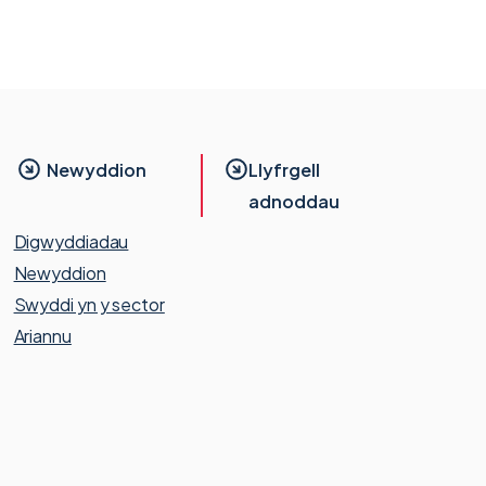
Newyddion
Llyfrgell
adnoddau
Digwyddiadau
Newyddion
Swyddi yn y sector
Ariannu