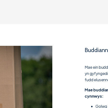
Buddiann
Mae ein budd
yn gyfyngedi
fudd elusenn
Mae buddia
cynnwys:
Golwg 