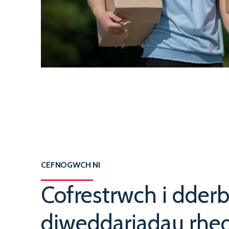
CEFNOGWCH NI
Cofrestrwch i dder
diweddariadau rhe