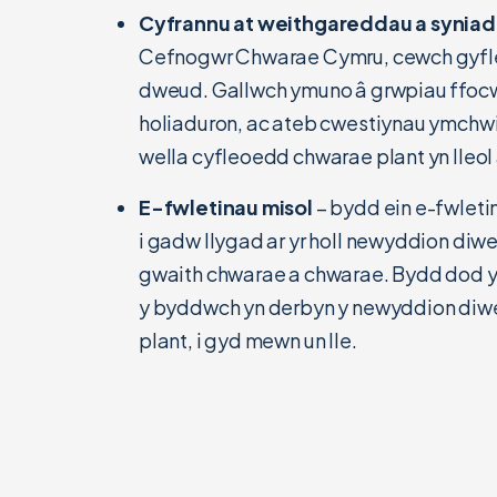
Cyfrannu at weithgareddau a synia
Cefnogwr Chwarae Cymru, cewch gyfle
dweud. Gallwch ymuno â grwpiau ffoc
holiaduron, ac ateb cwestiynau ymchwi
wella cyfleoedd chwarae plant yn lleol
E-fwletinau misol
– bydd ein e-fwleti
i gadw llygad ar yr holl newyddion d
gwaith chwarae a chwarae. Bydd dod 
y byddwch yn derbyn y newyddion diw
plant, i gyd mewn un lle.