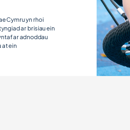
e Cymru yn rhoi
tyngiad ar brisiau ein
yntaf ar adnoddau
 at ein