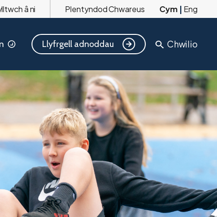
lltwch â ni
Plentyndod Chwareus
Cym
|
Eng
Chwilio
Llyfrgell adnoddau
n