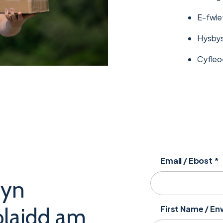
E-fwlet
Hysbys
Cyfleoe
Email / Ebost
*
byn
olaidd am
First Name / E