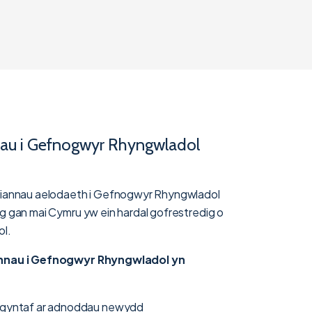
au i Gefnogwyr Rhyngwladol
iannau aelodaeth i Gefnogwyr Rhyngwladol
g gan mai Cymru yw ein hardal gofrestredig o
ol.
nnau i Gefnogwyr Rhyngwladol yn
gyntaf ar adnoddau newydd