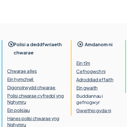
Polisi a deddfwriaeth
Amdanom ni
chwarae
Ein tîm
Chwarae a lles
Cefnogwch ni
Ein hymchwil
Adroddiad effaith
Digonolrwydd chwarae
Ein gwaith
Polisi chwarae cyfredol yng
Buddiannau i
Nghymru
gefnogwyr
Ein polisïau
Gweithio gyda ni
Hanes polisi chwarae yng
Nghymru