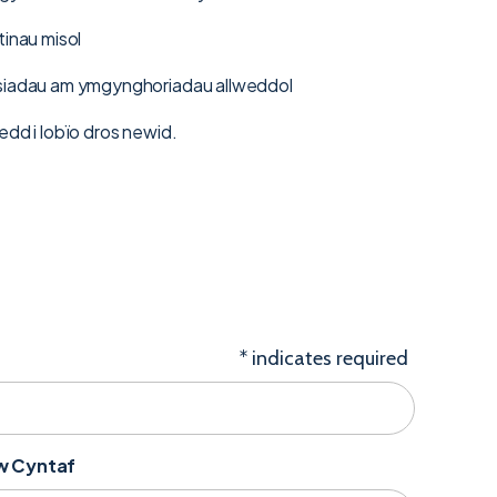
inau misol
iadau am ymgynghoriadau allweddol
dd i lobïo dros newid.
*
indicates required
nw Cyntaf