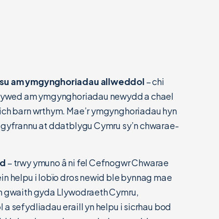
ysu am ymgynghoriadau allweddol
– chi
 glywed am ymgynghoriadau newydd a chael
eich barn wrthym. Mae’r ymgynghoriadau hyn
o gyfrannu at ddatblygu Cymru sy’n chwarae-
id
– trwy ymuno â ni fel Cefnogwr Chwarae
in helpu i lobïo dros newid ble bynnag mae
in gwaith gyda Llywodraeth Cymru,
a sefydliadau eraill yn helpu i sicrhau bod