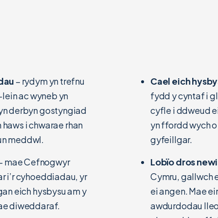
adau
– rydym yn trefnu
Cael eich hysb
-lein ac wyneb yn
fydd y cyntaf i
yn derbyn gostyngiad
cyfle i ddweud 
n haws i chwarae rhan
yn ffordd wych 
 un meddwl.
gyfeillgar.
– mae Cefnogwyr
Lobïo dros new
 i’r cyhoeddiadau, yr
Cymru, gallwch e
gan eich hysbysu am y
ei angen. Mae e
ae diweddaraf.
awdurdodau lleol 