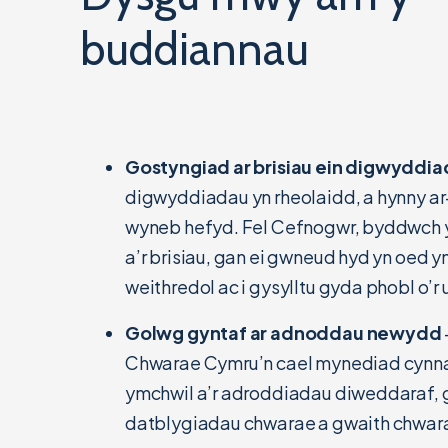
buddiannau
Gostyngiad ar brisiau ein digwyddi
digwyddiadau yn rheolaidd, a hynny ar
wyneb hefyd. Fel Cefnogwr, byddwch 
a’r brisiau, gan ei gwneud hyd yn oed y
weithredol ac i gysylltu gyda phobl o’r
Golwg gyntaf ar adnoddau newydd
Chwarae Cymru’n cael mynediad cynnar
ymchwil a’r adroddiadau diweddaraf, 
datblygiadau chwarae a gwaith chwar