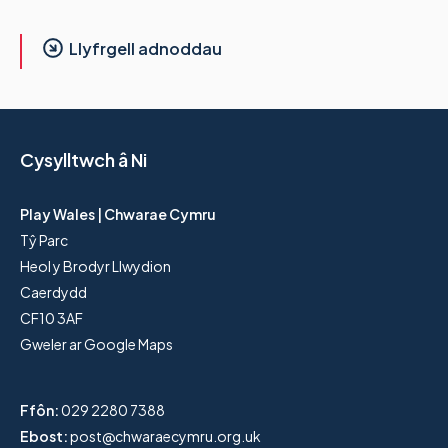
Llyfrgell adnoddau
Cysylltwch â Ni
Play Wales | Chwarae Cymru
Tŷ Parc
Heol y Brodyr Llwydion
Caerdydd
CF10 3AF
Gweler ar Google Maps
Ffôn:
029 2280 7388
Ebost:
post@chwaraecymru.org.uk