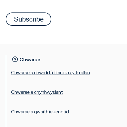
Chwarae
Chwarae a chwrdd â ffrindiau y tu allan
Chwarae a chynhwysiant
Chwarae a gwaith ieuenctid