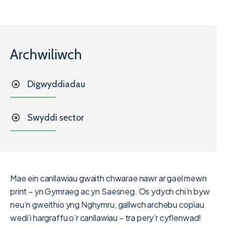
Archwiliwch
Digwyddiadau
Swyddi sector
Mae ein canllawiau gwaith chwarae nawr ar gael mewn
print – yn Gymraeg ac yn Saesneg. Os ydych chi’n byw
neu’n gweithio yng Nghymru, gallwch archebu copïau
wedi’i hargraffu o’r canllawiau – tra pery’r cyflenwad!