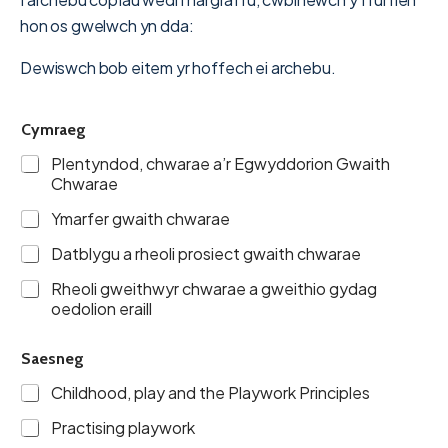
hon os gwelwch yn dda:
Dewiswch bob eitem yr hoffech ei archebu.
Cymraeg
Plentyndod, chwarae a’r Egwyddorion Gwaith
Chwarae
Ymarfer gwaith chwarae
Datblygu a rheoli prosiect gwaith chwarae
Rheoli gweithwyr chwarae a gweithio gydag
oedolion eraill
Saesneg
Childhood, play and the Playwork Principles
Practising playwork