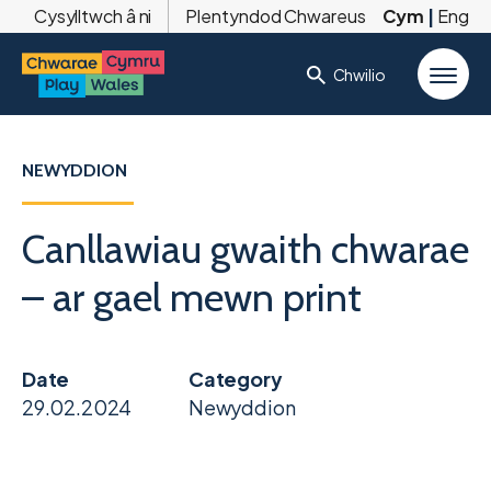
Cysylltwch â ni
Plentyndod Chwareus
Cym
|
Eng
Chwilio
NEWYDDION
Canllawiau gwaith chwarae
– ar gael mewn print
Date
Category
29.02.2024
Newyddion