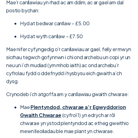
Mae’r canllawiau yn rhad ac am ddim, ac ar gael am dal
postio bychan:
Hyd at bedwar canllaw – £5.00
Hyd at wyth canllaw – £7.50
Mae nifer cyfyngedig o’r canllawiau ar gael, felly er mwyn
sicrhau tegwch gofynnwn i chi ond archebu un copi yr un
neu un i’ch mudiad (ym mhob iaith) ac ond archebu’r
cyfrolau fydd o ddefnydd i hysbysu eich gwaith a’ch
dysg.
Crynodeb i’ch atgoffa am y canllawiau gwaith chwarae:
Mae
Plentyndod, chwarae a’r Egwyddorion
Gwaith Chwarae
(cyfrol 1) yn edrych ar rôl
chwarae yn ystod plentyndod ac etheg gweithio
mewn lleoliadau ble mae plant yn chwarae.