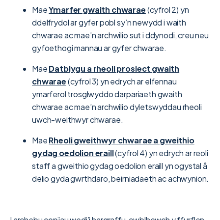
Mae
Ymarfer gwaith chwarae
(cyfrol 2) yn
ddelfrydol ar gyfer pobl sy’n newydd i waith
chwarae ac mae’n archwilio sut i ddynodi, creu neu
gyfoethogi mannau ar gyfer chwarae.
Mae
Datblygu a rheoli prosiect gwaith
chwarae
(cyfrol 3) yn edrych ar elfennau
ymarferol trosglwyddo darpariaeth gwaith
chwarae ac mae’n archwilio dyletswyddau rheoli
uwch-weithwyr chwarae.
Mae
Rheoli gweithwyr chwarae a gweithio
gydag oedolion eraill
(cyfrol 4) yn edrych ar reoli
staff a gweithio gydag oedolion eraill yn ogystal â
delio gyda gwrthdaro, beirniadaeth ac achwynion.
I archebu copïau wedi’i hargraffu, cwblhewch y ffurflen