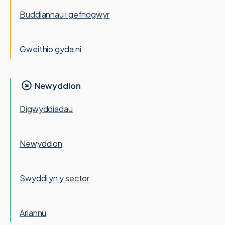
Buddiannau i gefnogwyr
Gweithio gyda ni
Newyddion
Digwyddiadau
Newyddion
Swyddi yn y sector
Ariannu