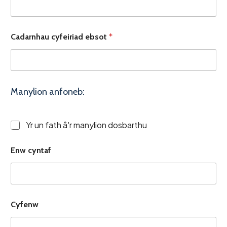
Cadarnhau cyfeiriad ebsot
*
Manylion anfoneb:
Yr un fath â'r manylion dosbarthu
Enw cyntaf
Cyfenw