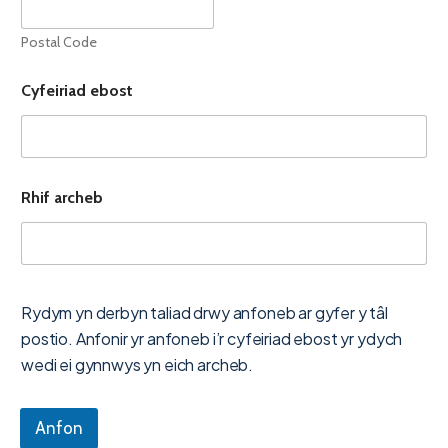
Postal Code
Cyfeiriad ebost
Rhif archeb
Rydym yn derbyn taliad drwy anfoneb ar gyfer y tâl
postio. Anfonir yr anfoneb i’r cyfeiriad ebost yr ydych
wedi ei gynnwys yn eich archeb.
Anfon