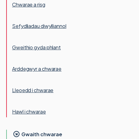
Chwarae a risg
Sefydliadau diwylliannol
Gweithio gyda phlant
Arddegwyr a chwarae
Lleoedd i chwarae
Hawl i chwarae
Gwaith chwarae