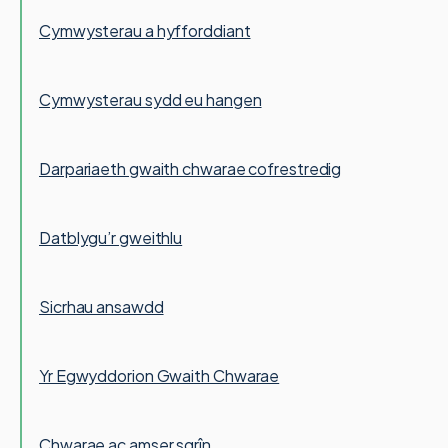
Cymwysterau a hyfforddiant
Cymwysterau sydd eu hangen
Darpariaeth gwaith chwarae cofrestredig
Datblygu’r gweithlu
Sicrhau ansawdd
Yr Egwyddorion Gwaith Chwarae
Chwarae ac amser sgrîn