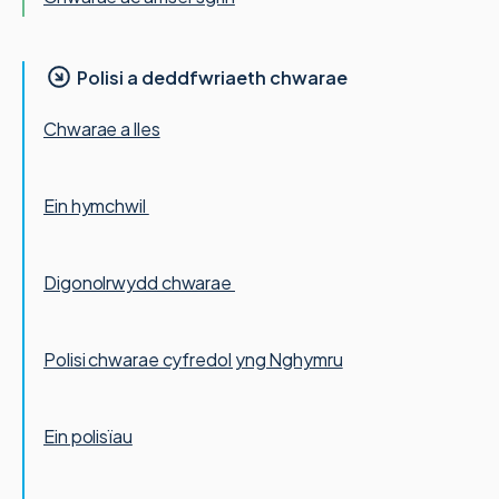
Polisi a deddfwriaeth chwarae
Chwarae a lles
Ein hymchwil
Digonolrwydd chwarae
Polisi chwarae cyfredol yng Nghymru
Ein polisïau