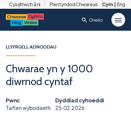
Cysylltwch â ni
Plentyndod Chwareus
Cym
|
Eng
Chwilio
LLYFRGELL ADNODDAU
Chwarae yn y 1000
diwrnod cyntaf
Pwnc
Dyddiad cyhoeddi
Taflen wybodaeth
25.02.2026