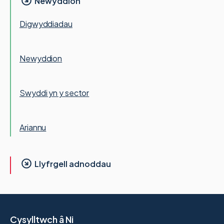
Newyddion
Digwyddiadau
Newyddion
Swyddi yn y sector
Ariannu
Llyfrgell adnoddau
Cysylltwch â Ni