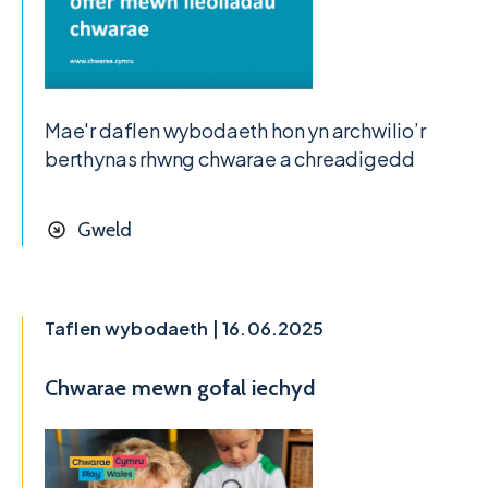
Mae'r daflen wybodaeth hon yn archwilio’r
berthynas rhwng chwarae a chreadigedd
Gweld
Taflen wybodaeth | 16.06.2025
Chwarae mewn gofal iechyd