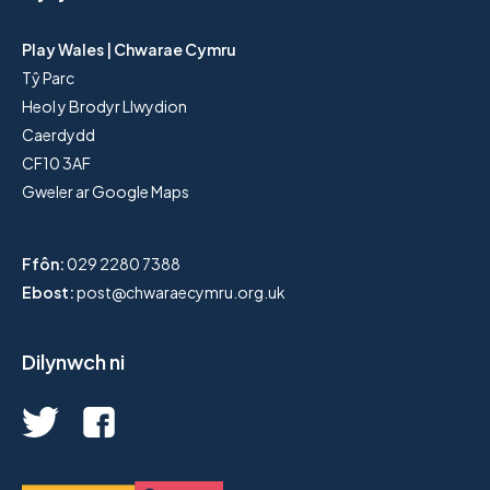
Play Wales | Chwarae Cymru
Tŷ Parc
Heol y Brodyr Llwydion
Caerdydd
CF10 3AF
Gweler ar Google Maps
Ffôn:
029 2280 7388
Ebost:
post@chwaraecymru.org.uk
Dilynwch ni