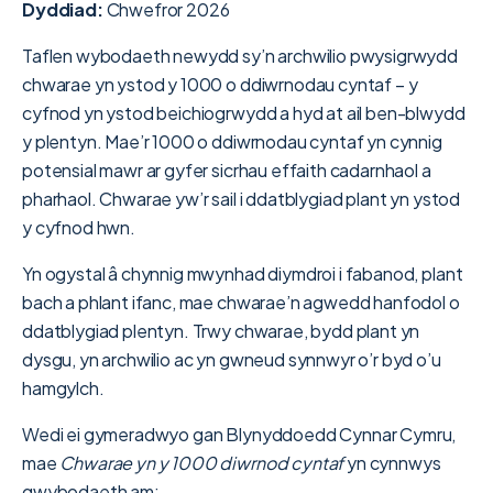
Dyddiad:
Chwefror 2026
Taflen wybodaeth newydd sy’n archwilio pwysigrwydd
chwarae yn ystod y 1000 o ddiwrnodau cyntaf – y
cyfnod yn ystod beichiogrwydd a hyd at ail ben-blwydd
y plentyn. Mae’r 1000 o ddiwrnodau cyntaf yn cynnig
potensial mawr ar gyfer sicrhau effaith cadarnhaol a
pharhaol. Chwarae yw’r sail i ddatblygiad plant yn ystod
y cyfnod hwn.
Yn ogystal â chynnig mwynhad diymdroi i fabanod, plant
bach a phlant ifanc, mae chwarae’n agwedd hanfodol o
ddatblygiad plentyn. Trwy chwarae, bydd plant yn
dysgu, yn archwilio ac yn gwneud synnwyr o’r byd o’u
hamgylch.
Wedi ei gymeradwyo gan Blynyddoedd Cynnar Cymru,
mae
Chwarae yn y 1000 diwrnod cyntaf
yn cynnwys
gwybodaeth am: