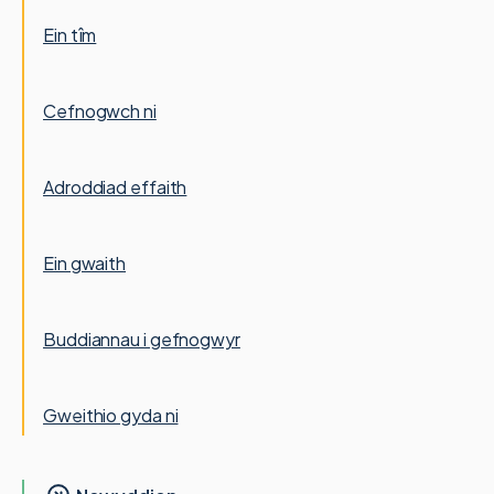
Ein tîm
Cefnogwch ni
Adroddiad effaith
Ein gwaith
Buddiannau i gefnogwyr
Gweithio gyda ni