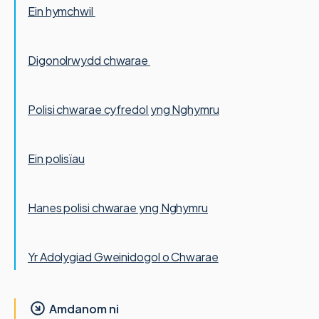
Ein hymchwil
Digonolrwydd chwarae
Polisi chwarae cyfredol yng Nghymru
Ein polisïau
Hanes polisi chwarae yng Nghymru
Yr Adolygiad Gweinidogol o Chwarae
Amdanom ni