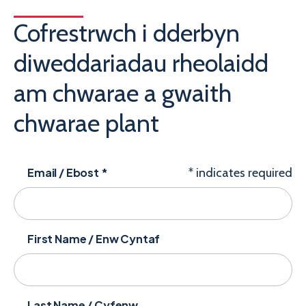
Cofrestrwch i dderbyn
diweddariadau rheolaidd
am chwarae a gwaith
chwarae plant
Email / Ebost
*
*
indicates required
First Name / Enw Cyntaf
Last Name / Cyfenw