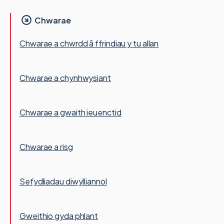
Chwarae
Chwarae a chwrdd â ffrindiau y tu allan
Chwarae a chynhwysiant
Chwarae a gwaith ieuenctid
Chwarae a risg
Sefydliadau diwylliannol
Gweithio gyda phlant