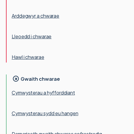
Arddegwyr a chwarae
Lleoedd i chwarae
Hawl i chwarae
Gwaith chwarae
Cymwysterau a hyfforddiant
Cymwysterau sydd eu hangen
Darpariaeth gwaith chwarae cofrestredig