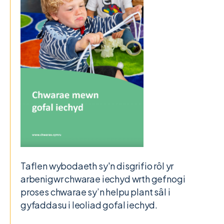
Taflen wybodaeth sy'n disgrifio rôl yr
arbenigwr chwarae iechyd wrth gefnogi
proses chwarae sy’n helpu plant sâl i
gyfaddasu i leoliad gofal iechyd.