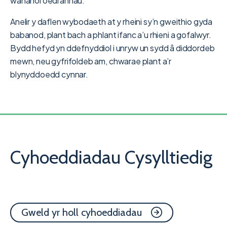
wahanol oedrannau.
Anelir y daflen wybodaeth at y rheini sy’n gweithio gyda
babanod, plant bach a phlant ifanc a’u rhieni a gofalwyr.
Bydd hefyd yn ddefnyddiol i unryw un sydd â diddordeb
mewn, neu gyfrifoldeb am, chwarae plant a’r
blynyddoedd cynnar.
Cyhoeddiadau Cysylltiedig
Gweld yr holl cyhoeddiadau