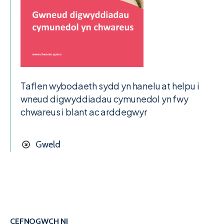
Taflen wybodaeth sydd yn hanelu at helpu i
wneud digwyddiadau cymunedol yn fwy
chwareus i blant ac arddegwyr
Gweld
CEFNOGWCH NI