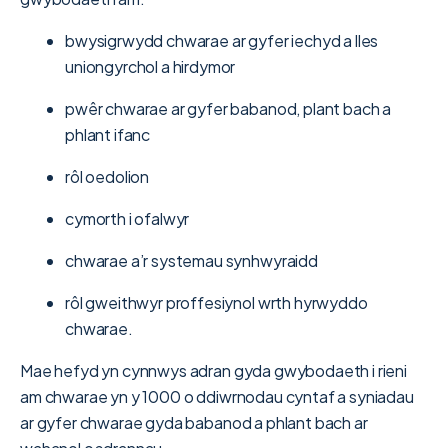
bwysigrwydd chwarae ar gyfer iechyd a lles
uniongyrchol a hirdymor
pwêr chwarae ar gyfer babanod, plant bach a
phlant ifanc
rôl oedolion
cymorth i ofalwyr
chwarae a’r systemau synhwyraidd
rôl gweithwyr proffesiynol wrth hyrwyddo
chwarae.
Mae hefyd yn cynnwys adran gyda gwybodaeth i rieni
am chwarae yn y 1000 o ddiwrnodau cyntaf a syniadau
ar gyfer chwarae gyda babanod a phlant bach ar