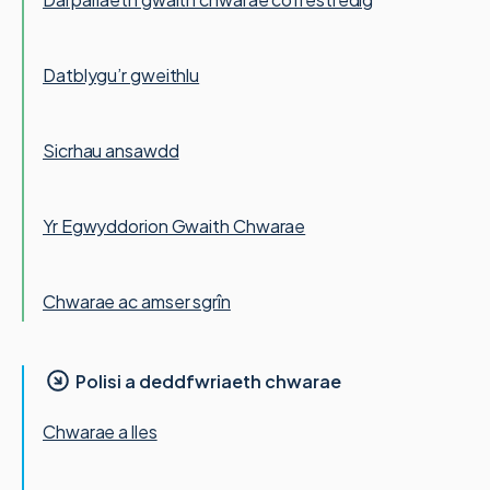
Datblygu’r gweithlu
Sicrhau ansawdd
Yr Egwyddorion Gwaith Chwarae
Chwarae ac amser sgrîn
Polisi a deddfwriaeth chwarae
Chwarae a lles